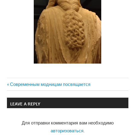
Previous
Современным модницам посвящается
Навигация
Post:
по
LEAVE A REPLY
записям
Для отправки комментария вам необходимо
авторизоваться
.