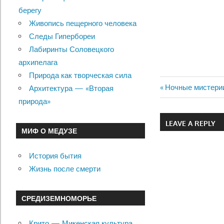
берегу
Живопись пещерного человека
Следы Гипербореи
Лабиринты Соловецкого
архипелага
Природа как творческая сила
Previous
Ночные мистери
Архитектура — «Вторая
Навигац
Post:
природа»
по
LEAVE A REPLY
МИФ О МЕДУЗЕ
записям
История бытия
Жизнь после смерти
СРЕДИЗЕМНОМОРЬЕ
Крито — Микенская культура