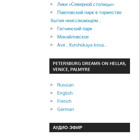
Лики «Северной столицы»
Павловский парк в торжестве
бытия неиссякающем…
Гатчинский парк
Михайловское
Ave , Kurshskaya kosa…
PETERSBURG DREAMS ON HELLAS,
VENICE, PALMYRE
Russian
English
French
German
АУДИО-ЭФИР