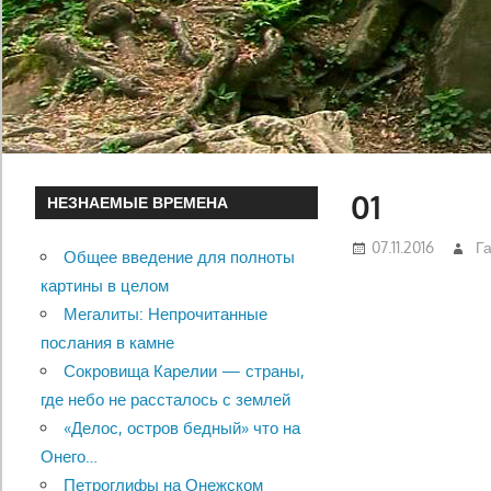
01
НЕЗНАЕМЫЕ ВРЕМЕНА
07.11.2016
Г
Общее введение для полноты
картины в целом
Мегалиты: Непрочитанные
послания в камне
Сокровища Карелии — страны,
где небо не рассталось с землей
«Делос, остров бедный» что на
Онего…
Петроглифы на Онежском