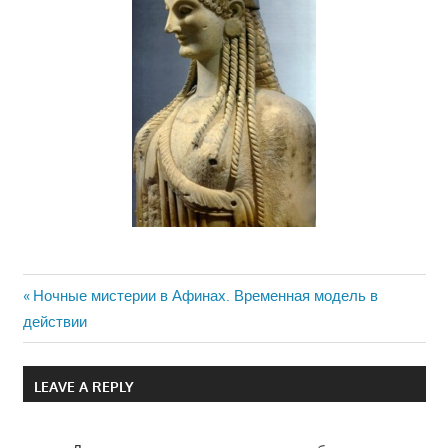
Previous
Ночные мистерии в Афинах. Временная модель в
Навигация
действии
Post:
по
LEAVE A REPLY
записям