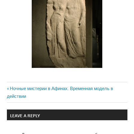
Previous
Ночные мистерии в Афинах. Временная модель в
Навигация
действии
Post:
по
LEAVE A REPLY
записям