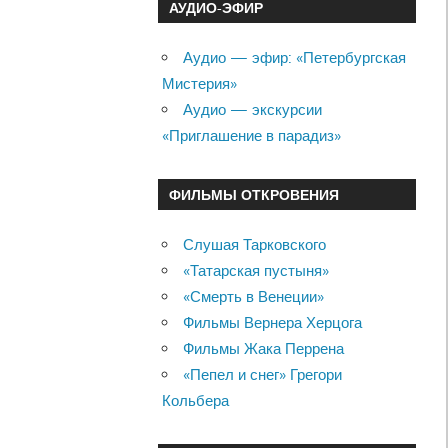
АУДИО-ЭФИР
Аудио — эфир: «Петербургская
Мистерия»
Аудио — экскурсии
«Приглашение в парадиз»
ФИЛЬМЫ ОТКРОВЕНИЯ
Слушая Тарковского
«Татарская пустыня»
«Смерть в Венеции»
Фильмы Вернера Херцога
Фильмы Жака Перрена
«Пепел и снег» Грегори
Кольбера