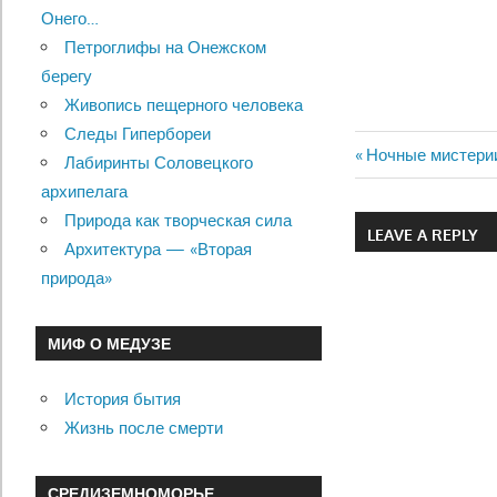
Онего…
Петроглифы на Онежском
берегу
Живопись пещерного человека
Следы Гипербореи
Previous
Ночные мистери
Лабиринты Соловецкого
Навигац
Post:
архипелага
по
Природа как творческая сила
LEAVE A REPLY
Архитектура — «Вторая
записям
природа»
МИФ О МЕДУЗЕ
История бытия
Жизнь после смерти
СРЕДИЗЕМНОМОРЬЕ