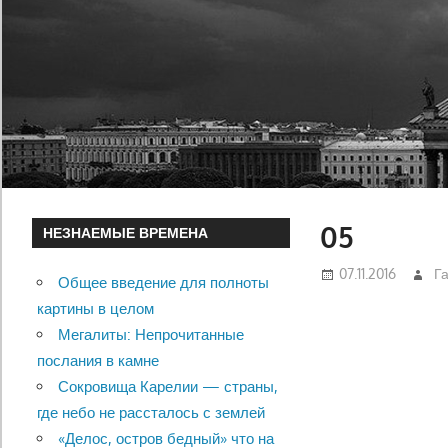
05
НЕЗНАЕМЫЕ ВРЕМЕНА
07.11.2016
Г
Общее введение для полноты
картины в целом
Мегалиты: Непрочитанные
послания в камне
Сокровища Карелии — страны,
где небо не рассталось с землей
«Делос, остров бедный» что на