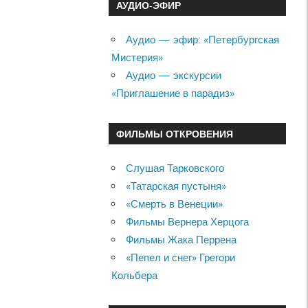
АУДИО-ЭФИР
Аудио — эфир: «Петербургская
Мистерия»
Аудио — экскурсии
«Приглашение в парадиз»
ФИЛЬМЫ ОТКРОВЕНИЯ
Слушая Тарковского
«Татарская пустыня»
«Смерть в Венеции»
Фильмы Вернера Херцога
Фильмы Жака Перрена
«Пепел и снег» Грегори
Кольбера