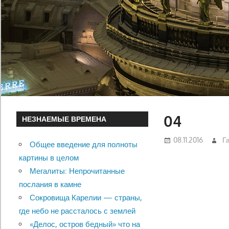
04
НЕЗНАЕМЫЕ ВРЕМЕНА
08.11.2016
Г
Общее введение для полноты
картины в целом
Мегалиты: Непрочитанные
послания в камне
Сокровища Карелии — страны,
где небо не рассталось с землей
«Делос, остров бедный» что на