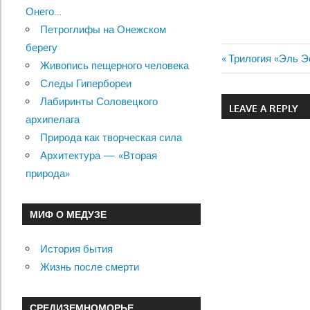
Онего…
Петроглифы на Онежском
берегу
Previous
Трилогия «Эль Э
Живопись пещерного человека
Навигац
Post:
Следы Гипербореи
по
Лабиринты Соловецкого
LEAVE A REPLY
архипелага
записям
Природа как творческая сила
Архитектура — «Вторая
природа»
МИФ О МЕДУЗЕ
История бытия
Жизнь после смерти
СРЕДИЗЕМНОМОРЬЕ