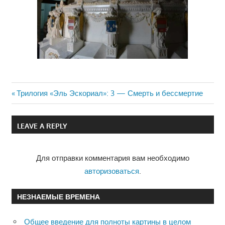
Previous
Трилогия «Эль Эскориал»: 3 — Смерть и бессмертие
Навигация
Post:
по
LEAVE A REPLY
записям
Для отправки комментария вам необходимо
авторизоваться
.
НЕЗНАЕМЫЕ ВРЕМЕНА
Общее введение для полноты картины в целом