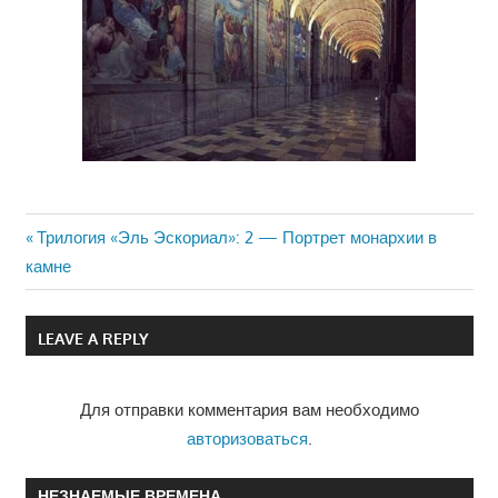
Previous
Трилогия «Эль Эскориал»: 2 — Портрет монархии в
Навигация
камне
Post:
по
LEAVE A REPLY
записям
Для отправки комментария вам необходимо
авторизоваться
.
НЕЗНАЕМЫЕ ВРЕМЕНА