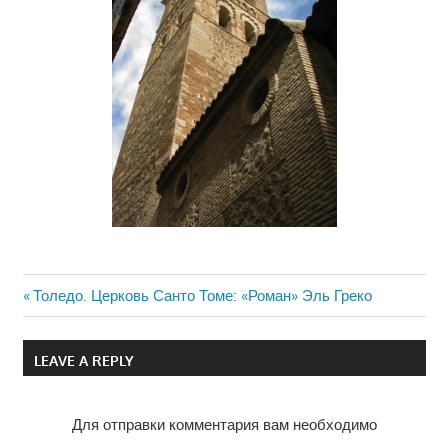
Previous
Толедо. Церковь Санто Томе: «Роман» Эль Греко
Навигация
Post:
по
LEAVE A REPLY
записям
Для отправки комментария вам необходимо