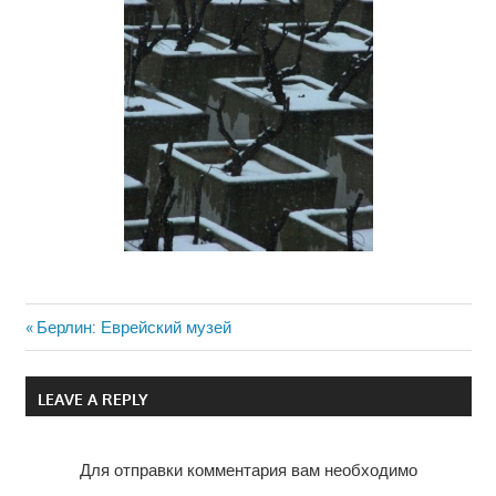
Previous
Берлин: Еврейский музей
Навигация
Post:
по
LEAVE A REPLY
записям
Для отправки комментария вам необходимо