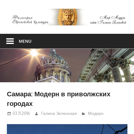
Skip
М
to
content
М
Философия
Европейской
MENU
культуры
Самара: Модерн в приволжских
городах
03.11.2016
Галина Зеленская
Модерн