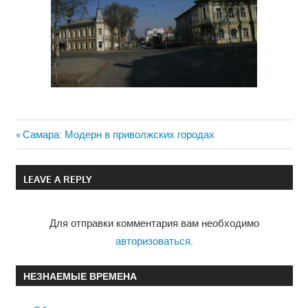
Previous
Самара: Модерн в приволжских городах
Навигация
Post:
по
LEAVE A REPLY
записям
Для отправки комментария вам необходимо
авторизоваться
.
НЕЗНАЕМЫЕ ВРЕМЕНА