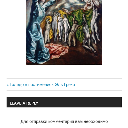
Previous
Толедо в постижениях Эль Греко
Навигация
Post:
по
LEAVE A REPLY
записям
Для отправки комментария вам необходимо