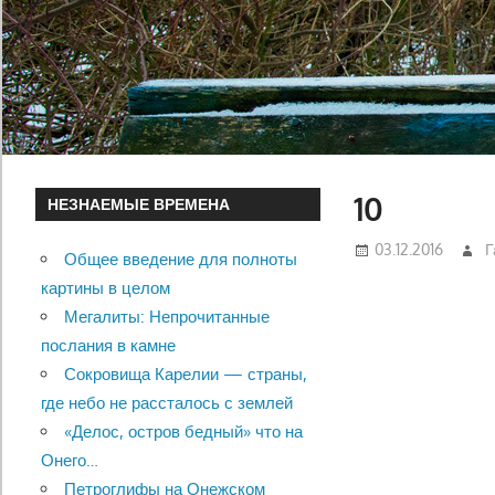
10
НЕЗНАЕМЫЕ ВРЕМЕНА
03.12.2016
Г
Общее введение для полноты
картины в целом
Мегалиты: Непрочитанные
послания в камне
Сокровища Карелии — страны,
где небо не рассталось с землей
«Делос, остров бедный» что на
Онего…
Петроглифы на Онежском