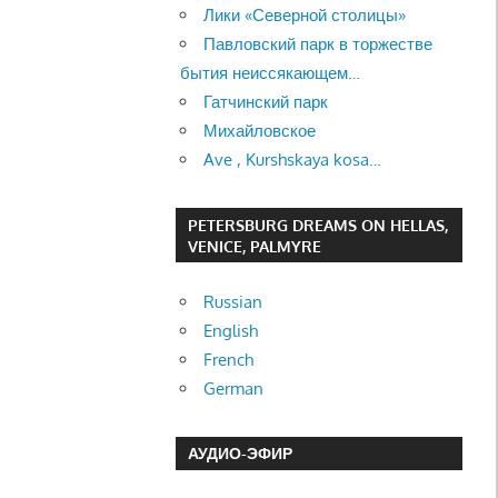
Лики «Северной столицы»
Павловский парк в торжестве
бытия неиссякающем…
Гатчинский парк
Михайловское
Ave , Kurshskaya kosa…
PETERSBURG DREAMS ON HELLAS,
VENICE, PALMYRE
Russian
English
French
German
АУДИО-ЭФИР