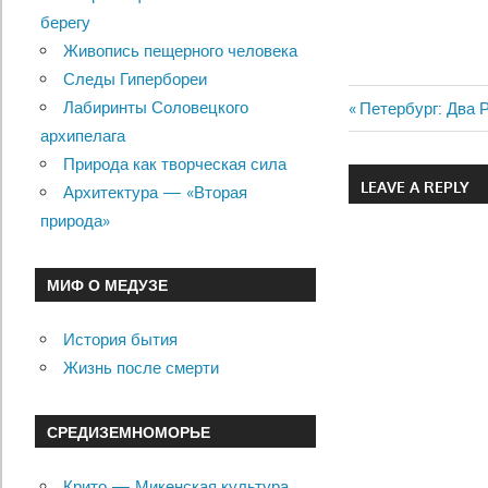
берегу
Живопись пещерного человека
Следы Гипербореи
Лабиринты Соловецкого
Previous
Петербург: Два 
Навигац
архипелага
Post:
Природа как творческая сила
по
LEAVE A REPLY
Архитектура — «Вторая
записям
природа»
МИФ О МЕДУЗЕ
История бытия
Жизнь после смерти
СРЕДИЗЕМНОМОРЬЕ
Крито — Микенская культура