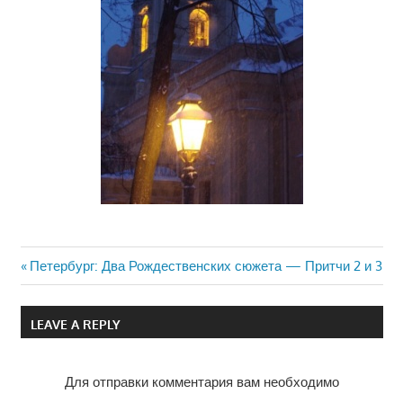
Previous
Петербург: Два Рождественских сюжета — Притчи 2 и 3
Навигация
Post:
по
LEAVE A REPLY
записям
Для отправки комментария вам необходимо