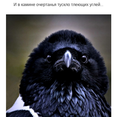
И в камине очертанья тускло тлеющих углей…