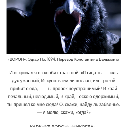
«ВОРОН». Эдгар По. 1894. Перевод Константина Бальмонта
И вскричал я в скорби страстной: «Птица ты — иль
дух ужасный, Искусителем ли послан, иль грозой
прибит сюда, — Ты пророк неустрашимый! В край
печальный, нелюдимый, В край, Тоскою одержимый,
ты пришел ко мне сюда! О, скажи, найду ль забвенье,
— я молю, скажи, когда?»