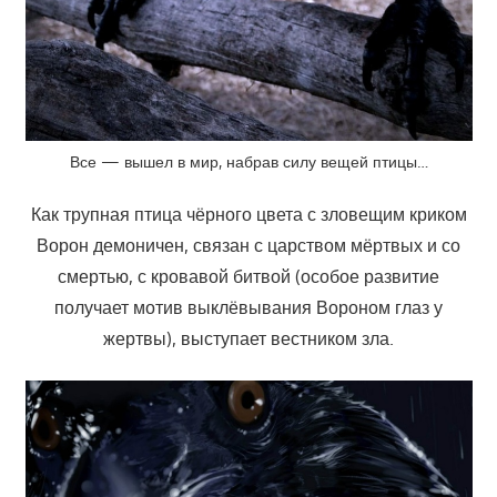
Все — вышел в мир, набрав силу вещей птицы…
Как трупная птица чёрного цвета с зловещим криком
Ворон демоничен, связан с царством мёртвых и со
смертью, с кровавой битвой (особое развитие
получает мотив выклёвывания Вороном глаз у
жертвы), выступает вестником зла.