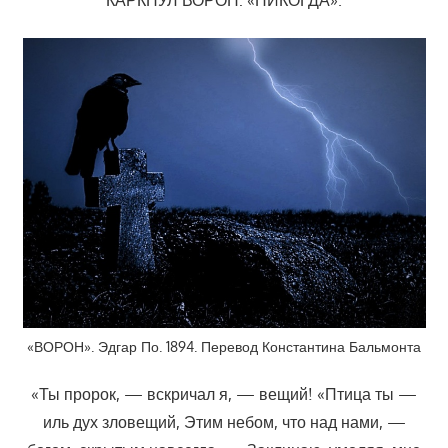
КАРКНУЛ ВОРОН: «НИКОГДА».
«ВОРОН». Эдгар По. 1894. Перевод Константина Бальмонта
«Ты пророк, — вскричал я, — вещий! «Птица ты —
иль дух зловещий, Этим небом, что над нами, —