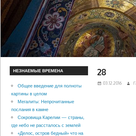
28
НЕЗНАЕМЫЕ ВРЕМЕНА
03.12.2016
Г
Общее введение для полноты
картины в целом
Мегалиты: Непрочитанные
послания в камне
Сокровища Карелии — страны,
где небо не рассталось с землей
«Делос, остров бедный» что на