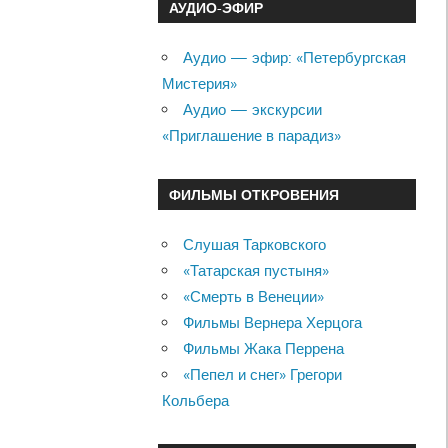
АУДИО-ЭФИР
Аудио — эфир: «Петербургская
Мистерия»
Аудио — экскурсии
«Приглашение в парадиз»
ФИЛЬМЫ ОТКРОВЕНИЯ
Слушая Тарковского
«Татарская пустыня»
«Смерть в Венеции»
Фильмы Вернера Херцога
Фильмы Жака Перрена
«Пепел и снег» Грегори
Кольбера