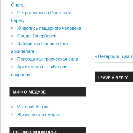
Онего…
Петроглифы на Онежском
берегу
Живопись пещерного человека
Следы Гипербореи
Лабиринты Соловецкого
архипелага
Previous
Петербург: Два Д
Природа как творческая сила
Навигац
Post:
Архитектура — «Вторая
по
природа»
LEAVE A REPLY
записям
МИФ О МЕДУЗЕ
История бытия
Жизнь после смерти
СРЕДИЗЕМНОМОРЬЕ