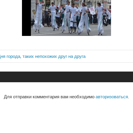
ня города, таких непохожих друг на друга
ия
Для отправки комментария вам необходимо
авторизоваться
.