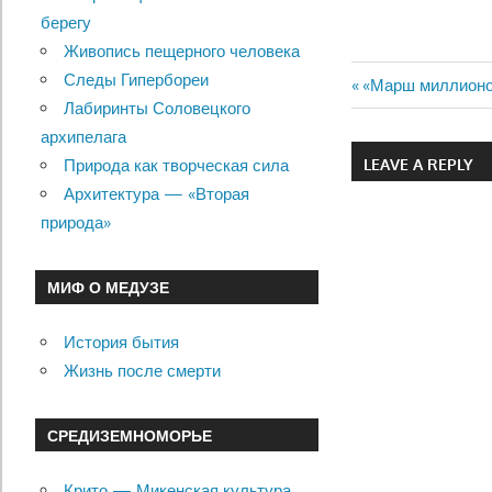
берегу
Живопись пещерного человека
Следы Гипербореи
Previous
«Марш миллионо
Навигац
Лабиринты Соловецкого
Post:
архипелага
по
LEAVE A REPLY
Природа как творческая сила
записям
Архитектура — «Вторая
природа»
МИФ О МЕДУЗЕ
История бытия
Жизнь после смерти
СРЕДИЗЕМНОМОРЬЕ
Крито — Микенская культура