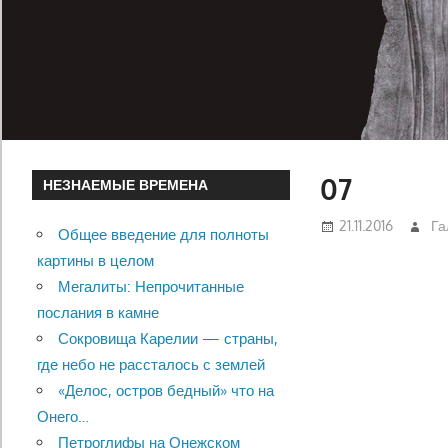
07
НЕЗНАЕМЫЕ ВРЕМЕНА
21.11.2016
Га
Общее введение для полноты
картины в целом
Мегалиты: Непрочитанные
послания в камне
Сокровища Карелии — страны,
где небо не рассталось с землей
«Делос, остров бедный» что на
Онего…
Петроглифы на Онежском