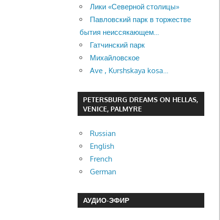
Лики «Северной столицы»
Павловский парк в торжестве
бытия неиссякающем…
Гатчинский парк
Михайловское
Ave , Kurshskaya kosa…
PETERSBURG DREAMS ON HELLAS,
VENICE, PALMYRE
Russian
English
French
German
АУДИО-ЭФИР