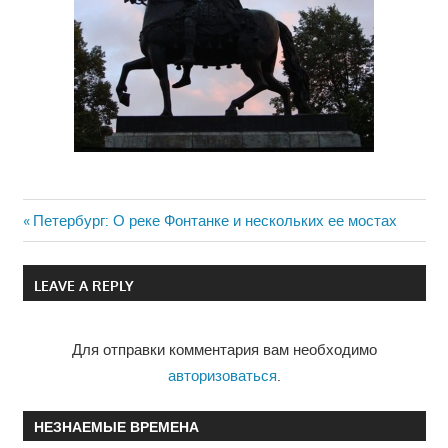
Previous
Петербург: О реке Фонтанке и нескольких ее мостах
Навигация
Post:
по
LEAVE A REPLY
записям
Для отправки комментария вам необходимо
авторизоваться
.
НЕЗНАЕМЫЕ ВРЕМЕНА