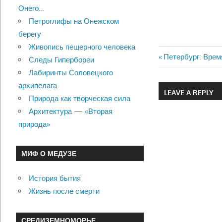
Онего…
Петроглифы на Онежском
берегу
Живопись пещерного человека
Previous
Петербург: Врем
Следы Гипербореи
Навигац
Post:
Лабиринты Соловецкого
по
архипелага
LEAVE A REPLY
Природа как творческая сила
записям
Архитектура — «Вторая
природа»
МИФ О МЕДУЗЕ
История бытия
Жизнь после смерти
СРЕДИЗЕМНОМОРЬЕ