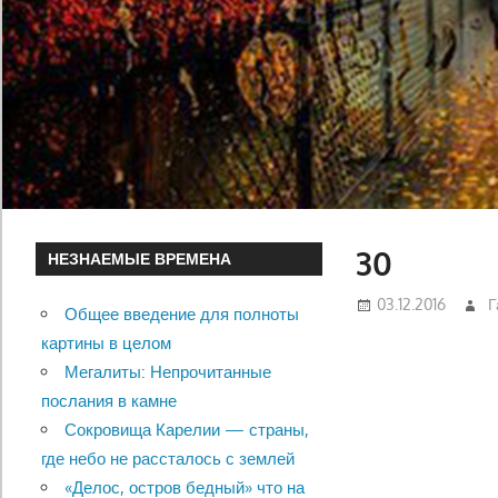
30
НЕЗНАЕМЫЕ ВРЕМЕНА
03.12.2016
Г
Общее введение для полноты
картины в целом
Мегалиты: Непрочитанные
послания в камне
Сокровища Карелии — страны,
где небо не рассталось с землей
«Делос, остров бедный» что на