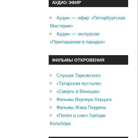
АУДИО-ЭФИР
Аудио — эфир: «Петербургская
Мистерия»
Аудио — экскурсии
«Приглашение в парадиз»
ФИЛЬМЫ ОТКРОВЕНИЯ
Слушая Тарковского
«Татарская пустыня»
«Смерть в Венеции»
Фильмы Вернера Херцога
Фильмы Жака Перрена
«Пепел и снег» Грегори
Кольбера