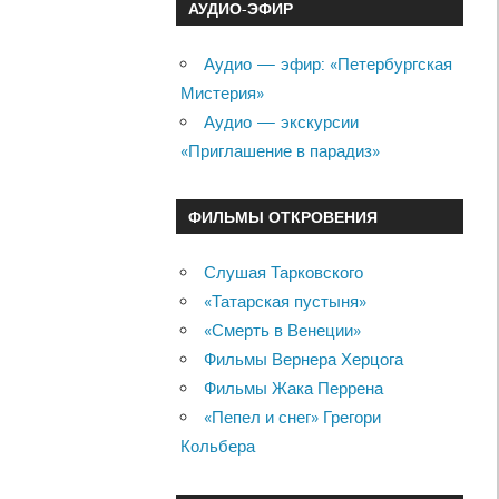
АУДИО-ЭФИР
Аудио — эфир: «Петербургская
Мистерия»
Аудио — экскурсии
«Приглашение в парадиз»
ФИЛЬМЫ ОТКРОВЕНИЯ
Слушая Тарковского
«Татарская пустыня»
«Смерть в Венеции»
Фильмы Вернера Херцога
Фильмы Жака Перрена
«Пепел и снег» Грегори
Кольбера