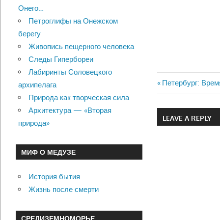
Онего…
Петроглифы на Онежском
берегу
Живопись пещерного человека
Следы Гипербореи
Лабиринты Соловецкого
Previous
Петербург: Врем
архипелага
Навигац
Post:
Природа как творческая сила
Архитектура — «Вторая
по
LEAVE A REPLY
природа»
записям
МИФ О МЕДУЗЕ
История бытия
Жизнь после смерти
СРЕДИЗЕМНОМОРЬЕ