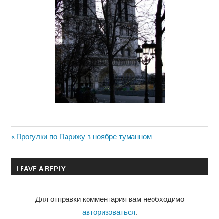
Previous
Прогулки по Парижу в ноябре туманном
Навигация
Post:
по
LEAVE A REPLY
записям
Для отправки комментария вам необходимо
авторизоваться
.