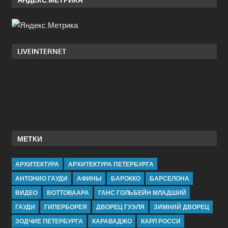
LIVEINTERNET
МЕТКИ
АРХИТЕКТУРА
АРХИТЕКТУРА ПЕТЕРБУРГА
АНТОНИО ГАУДИ
АФИНЫ
БАРОККО
БАРСЕЛОНА
ВИДЕО
ВОТТОВААРА
ГАНС ГОЛЬБЕЙН МЛАДШИЙ
ГАУДИ
ГИПЕРБОРЕЯ
ДВОРЕЦ ГУЭЛЯ
ЗИМНИЙ ДВОРЕЦ
ЗОДЧИЕ ПЕТЕРБУРГА
КАРАВАДЖО
КАРЛ РОССИ