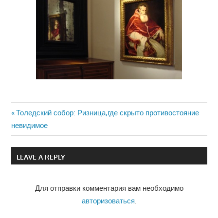
Previous
Толедский собор: Ризница,где скрыто противостояние
Навигация
невидимое
Post:
по
LEAVE A REPLY
записям
Для отправки комментария вам необходимо
авторизоваться
.