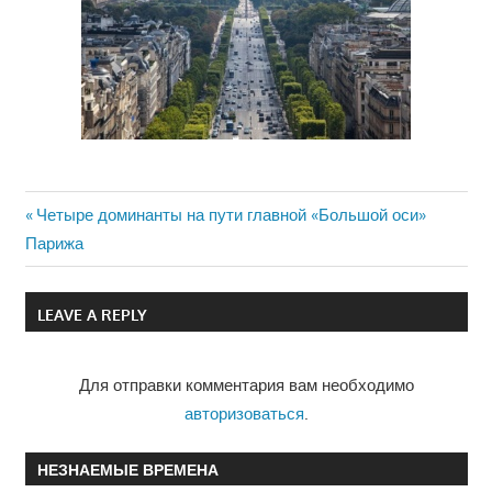
Previous
Четыре доминанты на пути главной «Большой оси»
Навигация
Парижа
Post:
по
LEAVE A REPLY
записям
Для отправки комментария вам необходимо
авторизоваться
.
НЕЗНАЕМЫЕ ВРЕМЕНА