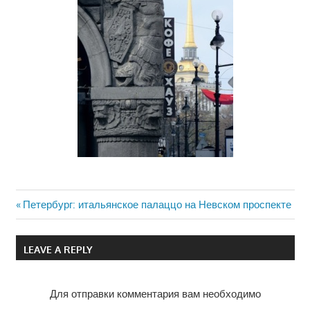
Previous
Петербург: итальянское палаццо на Невском проспекте
Навигация
Post:
по
LEAVE A REPLY
записям
Для отправки комментария вам необходимо