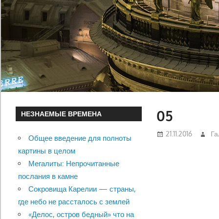
05
НЕЗНАЕМЫЕ ВРЕМЕНА
21.11.2016
Га
Общее введение для полноты
картины в целом
Мегалиты: Непрочитанные
послания в камне
Сокровища Карелии — страны,
где небо не рассталось с землей
«Делос, остров бедный» что на