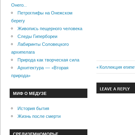
Онего…
Петроглифы на Онежском
берегу
Живопись пещерного человека
Следы Гипербореи
Лабиринты Соловецкого
архипелага
Природа как творческая сила
Previous
Коллекция египе
Архитектура — «Вторая
Навигац
Post:
природа»
по
LEAVE A REPLY
МИФ О МЕДУЗЕ
записям
История бытия
Жизнь после смерти
СРЕДИЗЕМНОМОРЬЕ