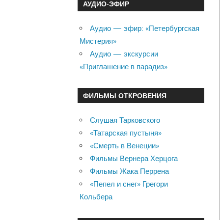
АУДИО-ЭФИР
Аудио — эфир: «Петербургская
Мистерия»
Аудио — экскурсии
«Приглашение в парадиз»
ФИЛЬМЫ ОТКРОВЕНИЯ
Слушая Тарковского
«Татарская пустыня»
«Смерть в Венеции»
Фильмы Вернера Херцога
Фильмы Жака Перрена
«Пепел и снег» Грегори
Кольбера