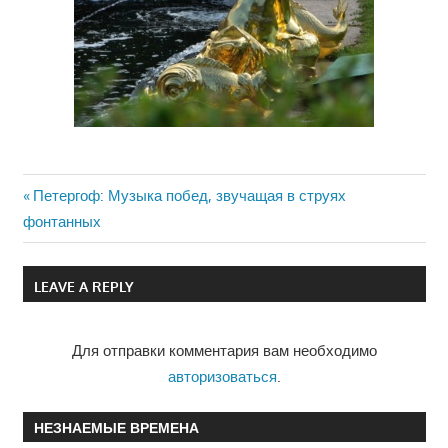
Previous
Петергоф: Музыка побед, звучащая в струях
Навигация
фонтанных
Post:
по
LEAVE A REPLY
записям
Для отправки комментария вам необходимо
авторизоваться
.
НЕЗНАЕМЫЕ ВРЕМЕНА