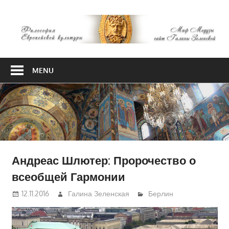
Skip
М
to
content
М
Философия
Европейской
MENU
культуры
Андреас Шлютер: Пророчество о
всеобщей Гармонии
12.11.2016
Галина Зеленская
Берлин