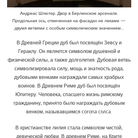
Андреас Шлютер. Двор в Берлинском арсенале.
Продольная ось, отмеченная на фасадах не ликами —
двумя ветвями с особым символическим значением…
В Древней Греции дуб был посвящён Зевсу и
Гераклу. Он является символом душевной и
физической силы, а также долголетия. Дубовая ветвь
символизировала силу, мощь и знатность рода,
дубовыми венками награждали самых храбрых
воинов. В Древнем Риме дуб был посвящён
Юпитеру. Человека, спасшего жизнь римскому
гражданину, принято было награждать дубовым
венком, называвшимся corona civica.
В христианстве лилия стала символом чистой,
девической любви. В древнем Риме, на Крите