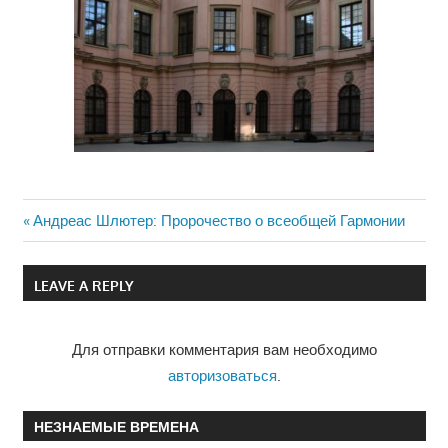
Previous
Андреас Шлютер: Пророчество о всеобщей Гармонии
Навигация
Post:
по
LEAVE A REPLY
записям
Для отправки комментария вам необходимо
авторизоваться
.
НЕЗНАЕМЫЕ ВРЕМЕНА