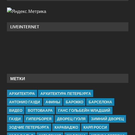
LIVEINTERNET
МЕТКИ
АРХИТЕКТУРА
АРХИТЕКТУРА ПЕТЕРБУРГА
АНТОНИО ГАУДИ
АФИНЫ
БАРОККО
БАРСЕЛОНА
ВИДЕО
ВОТТОВААРА
ГАНС ГОЛЬБЕЙН МЛАДШИЙ
ГАУДИ
ГИПЕРБОРЕЯ
ДВОРЕЦ ГУЭЛЯ
ЗИМНИЙ ДВОРЕЦ
ЗОДЧИЕ ПЕТЕРБУРГА
КАРАВАДЖО
КАРЛ РОССИ