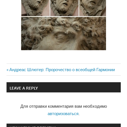
Previous
Андреас Шлютер: Пророчество о всеобщей Гармонии
Навигация
Post:
по
LEAVE A REPLY
записям
Для отправки комментария вам необходимо
авторизоваться
.