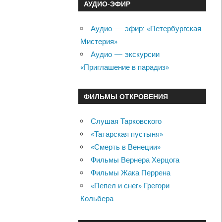
АУДИО-ЭФИР
Аудио — эфир: «Петербургская
Мистерия»
Аудио — экскурсии
«Приглашение в парадиз»
ФИЛЬМЫ ОТКРОВЕНИЯ
Слушая Тарковского
«Татарская пустыня»
«Смерть в Венеции»
Фильмы Вернера Херцога
Фильмы Жака Перрена
«Пепел и снег» Грегори
Кольбера