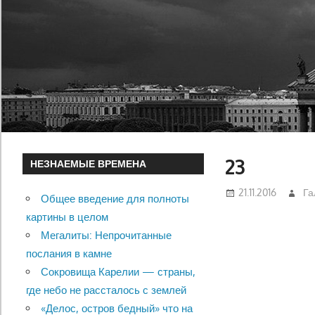
23
НЕЗНАЕМЫЕ ВРЕМЕНА
21.11.2016
Га
Общее введение для полноты
картины в целом
Мегалиты: Непрочитанные
послания в камне
Сокровища Карелии — страны,
где небо не рассталось с землей
«Делос, остров бедный» что на