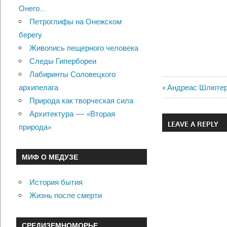
Онего…
Петроглифы на Онежском
берегу
Живопись пещерного человека
Следы Гипербореи
Лабиринты Соловецкого
Previous
Андреас Шлютер
архипелага
Навигац
Post:
Природа как творческая сила
Архитектура — «Вторая
по
LEAVE A REPLY
природа»
записям
МИФ О МЕДУЗЕ
История бытия
Жизнь после смерти
СРЕДИЗЕМНОМОРЬЕ