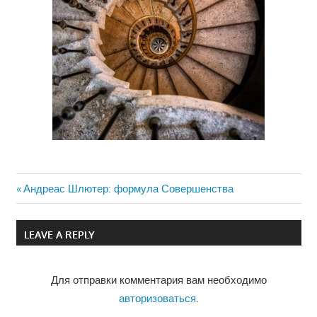
Previous
Андреас Шлютер: формула Совершенства
Навигация
Post:
по
LEAVE A REPLY
записям
Для отправки комментария вам необходимо
авторизоваться
.