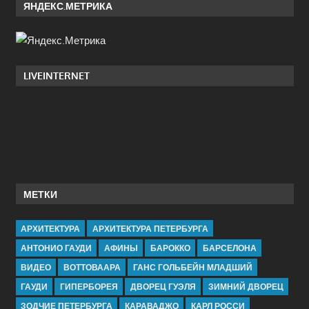
ЯНДЕКС.МЕТРИКА
LIVEINTERNET
МЕТКИ
АРХИТЕКТУРА
АРХИТЕКТУРА ПЕТЕРБУРГА
АНТОНИО ГАУДИ
АФИНЫ
БАРОККО
БАРСЕЛОНА
ВИДЕО
ВОТТОВААРА
ГАНС ГОЛЬБЕЙН МЛАДШИЙ
ГАУДИ
ГИПЕРБОРЕЯ
ДВОРЕЦ ГУЭЛЯ
ЗИМНИЙ ДВОРЕЦ
ЗОДЧИЕ ПЕТЕРБУРГА
КАРАВАДЖО
КАРЛ РОССИ