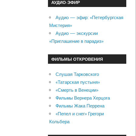
АУДИО-ЭФИР
Аудио — эфир: «Петербургская
Мистерия»
Аудио — экскурсии
«Приглашение в парадиз»
ФИЛЬМЫ ОТКРОВЕНИЯ
Слушая Тарковского
«Татарская пустыня»
«Смерть в Венеции»
Фильмы Вернера Херцога
Фильмы Жака Перрена
«Пепел и снег» Грегори
Кольбера