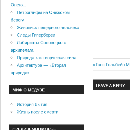
Онего…
Петроглифы на Онежском
берегу
Живопись пещерного человека
Следы Гипербореи
Лабиринты Соловецкого
архипелага
Природа как творческая сила
Previous
Ганс Гольбейн 
Архитектура — «Вторая
Навигац
Post:
природа»
по
LEAVE A REPLY
МИФ О МЕДУЗЕ
записям
История бытия
Жизнь после смерти
СРЕДИЗЕМНОМОРЬЕ