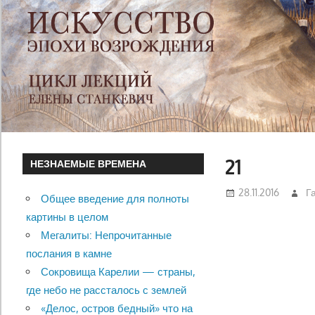
21
НЕЗНАЕМЫЕ ВРЕМЕНА
28.11.2016
Г
Общее введение для полноты
картины в целом
Мегалиты: Непрочитанные
послания в камне
Сокровища Карелии — страны,
где небо не рассталось с землей
«Делос, остров бедный» что на