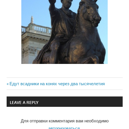
Previous
Едут всадники на конях через два тысячелетия
Навигация
Post:
по
LEAVE A REPLY
записям
Для отправки комментария вам необходимо
авторизоваться
.