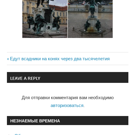
Previous
Едут всадники на конях через два тысячелетия
Навигация
Post:
по
LEAVE A REPLY
записям
Для отправки комментария вам необходимо
авторизоваться
.
НЕЗНАЕМЫЕ ВРЕМЕНА