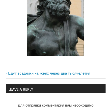
Previous
Едут всадники на конях через два тысячелетия
Навигация
Post:
по
LEAVE A REPLY
записям
Для отправки комментария вам необходимо