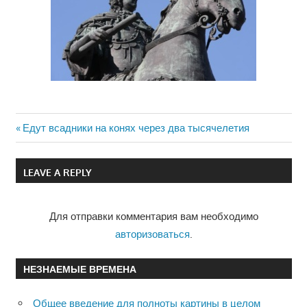
Previous
Едут всадники на конях через два тысячелетия
Навигация
Post:
по
LEAVE A REPLY
записям
Для отправки комментария вам необходимо
авторизоваться
.
НЕЗНАЕМЫЕ ВРЕМЕНА
Общее введение для полноты картины в целом