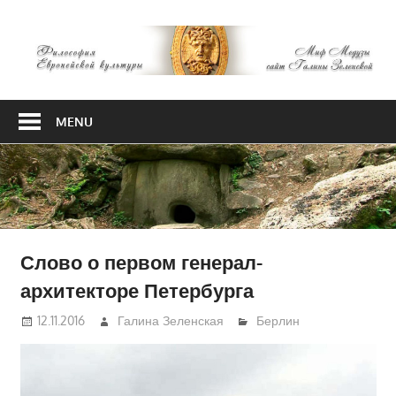
Skip
М
to
content
М
Философия
Европейской
MENU
культуры
Слово о первом генерал-
архитекторе Петербурга
12.11.2016
Галина Зеленская
Берлин