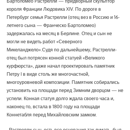
Бартоломео Растрелли — придворный скульптор
короля Франции Людовика XIV. По дороге в
Петербург семья Растрелли (отец вез в Россию и 16-
летнего сына — Франческо Бартоломео)
задержалась на месяц в Берлине. Отец и сын не
могли не видеть работ «Северного
Микеланджело».Судя по дальнейшему, Растрелли-
отец был потрясен конной статуей «Великого
курфюрста», даже начал проектировать памятник
Петру I в виде столь же многочастной,
многоуровневой композиции. Памятник собирались
установить на площади перед Зимним дворцом — не
успели. Конная статуя долго ждала своего часа и,
наконец-то, встала в 1800 году на площади
Коннетабля перед Михайловским замком.
Растрелли-сын, есть все основания так думать, был