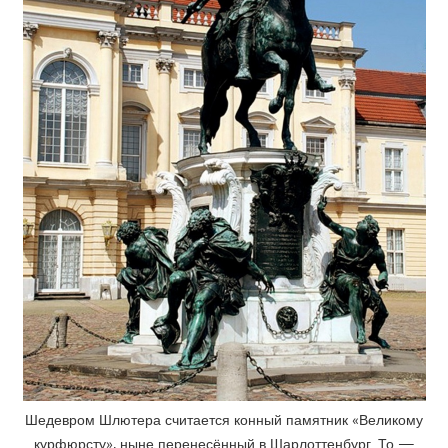
Шедевром Шлютера считается конный памятник «Великому
курфюрсту», ныне перенесённый в Шарлоттенбург. То —