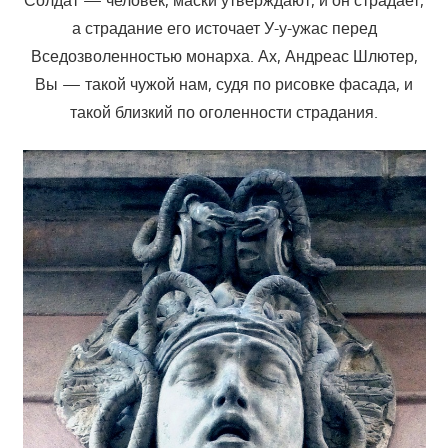
Солдат — человек, маски утверждают, и он страдает,
а страдание его источает У-у-ужас перед
Вседозволенностью монарха. Ах, Андреас Шлютер,
Вы — такой чужой нам, судя по рисовке фасада, и
такой близкий по оголенности страдания.