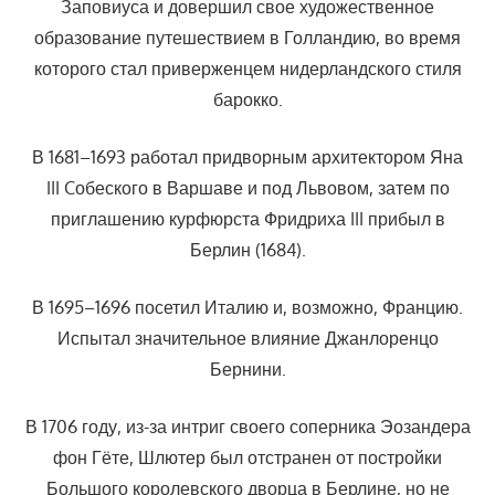
Заповиуса и довершил свое художественное
образование путешествием в Голландию, во время
которого стал приверженцем нидерландского стиля
барокко.
В 1681–1693 работал придворным архитектором Яна
III Cобеского в Варшаве и под Львовом, затем по
приглашению курфюрста Фридриха III прибыл в
Берлин (1684).
В 1695–1696 посетил Италию и, возможно, Францию.
Испытал значительное влияние Джанлоренцо
Бернини.
В 1706 году, из-за интриг своего соперника Эозандера
фон Гёте, Шлютер был отстранен от постройки
Большого королевского дворца в Берлине, но не