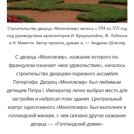
Строительство дворца «Монплезир» велось с 1714 по 1721 год
под руководством архитекторов И. Браунштейна, Ж. Леблона
и Н. Микетти. Автор проекта, думаю я, — Андреас Шлютер
С дворца «Монплезир», название которого по-
французски означает «мое удовольствие», началось
строительство дворцово-паркового ансамбля
Петергофа. Дворец «Монплезир» был любимым
детищем Петра I. Император лично выбрал место для
застройки и набросал план здания. Центральный
корпус одноэтажного «Монплезира» был выполнен в
голландской манере, с чем связано другое название
дворца — «Голландский домик».