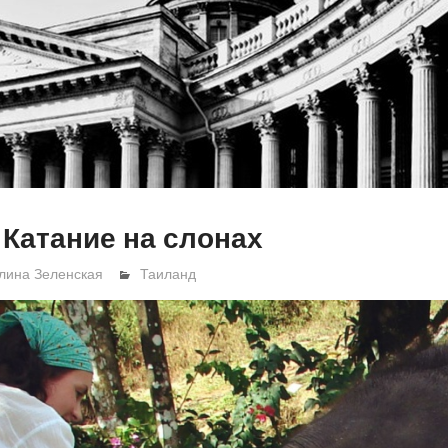
 Катание на слонах
лина Зеленская
Таиланд