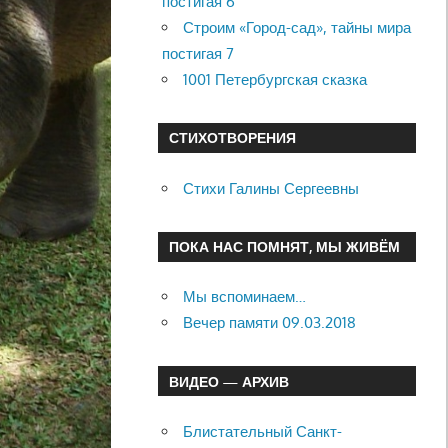
постигая 6
Строим «Город-сад», тайны мира
постигая 7
1001 Петербургская сказка
СТИХОТВОРЕНИЯ
Стихи Галины Сергеевны
ПОКА НАС ПОМНЯТ, МЫ ЖИВЁМ
Мы вспоминаем…
Вечер памяти 09.03.2018
ВИДЕО — АРХИВ
Блистательный Санкт-