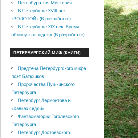
Петербургская Мистерия
В Петербурге XVIII век
«ЗОЛОТОЙ» (В разработке)
В Петербурге XIX век. Время
обманутых надежд (В разработке)
ПЕТЕРБУРГСКИЙ МИФ (КНИГИ)
Предтеча Петербургского мифа
поэт Батюшков
Пророчества Пушкинского
Петербурга
Петербург Лермонтова и
«Кавказ седой»
Фантасмагории Гоголевского
Петербурга
Петербург Достоевского