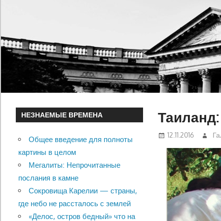
Таиланд:
НЕЗНАЕМЫЕ ВРЕМЕНА
12.11.2016
Га
Общее введение для полноты
картины в целом
Мегалиты: Непрочитанные
послания в камне
Сокровища Карелии — страны,
где небо не рассталось с землей
«Делос, остров бедный» что на