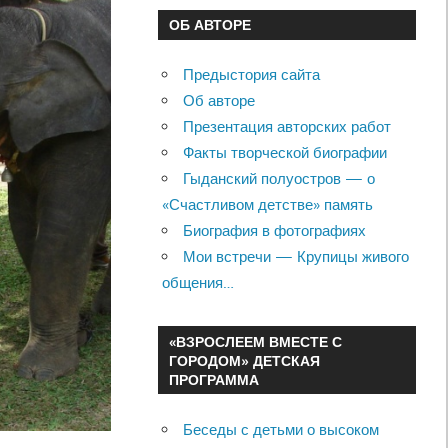
ОБ АВТОРЕ
Предыстория сайта
Об авторе
Презентация авторских работ
Факты творческой биографии
Гыданский полуостров — о
«Счастливом детстве» память
Биография в фотографиях
Мои встречи — Крупицы живого
общения…
«ВЗРОСЛЕЕМ ВМЕСТЕ С
ГОРОДОМ» ДЕТСКАЯ
ПРОГРАММА
Беседы с детьми о высоком