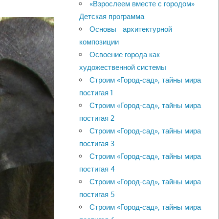
«Взрослеем вместе с городом»
Детская программа
Основы архитектурной
композиции
Освоение города как
художественной системы
Строим «Город-сад», тайны мира
постигая 1
Строим «Город-сад», тайны мира
постигая 2
Строим «Город-сад», тайны мира
постигая 3
Строим «Город-сад», тайны мира
постигая 4
Строим «Город-сад», тайны мира
постигая 5
Строим «Город-сад», тайны мира