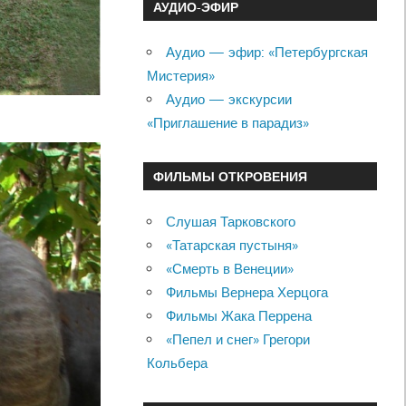
АУДИО-ЭФИР
Аудио — эфир: «Петербургская
Мистерия»
Аудио — экскурсии
«Приглашение в парадиз»
ФИЛЬМЫ ОТКРОВЕНИЯ
Слушая Тарковского
«Татарская пустыня»
«Смерть в Венеции»
Фильмы Вернера Херцога
Фильмы Жака Перрена
«Пепел и снег» Грегори
Кольбера