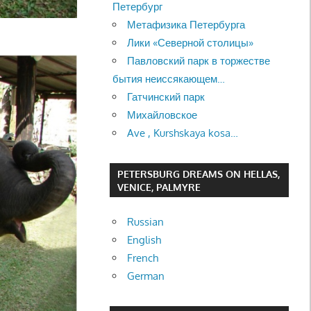
Петербург
Метафизика Петербурга
Лики «Северной столицы»
Павловский парк в торжестве
бытия неиссякающем…
Гатчинский парк
Михайловское
Ave , Kurshskaya kosa…
PETERSBURG DREAMS ON HELLAS,
VENICE, PALMYRE
Russian
English
French
German