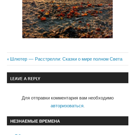
Previous
Шлютер — Расстрелли: Сказки о мире полном Света
Навигация
Post:
по
LEAVE A REPLY
записям
Для отправки комментария вам необходимо
авторизоваться
.
НЕЗНАЕМЫЕ ВРЕМЕНА