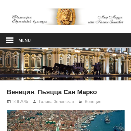
Skip
М
to
content
М
Философия
Европейской
MENU
культуры
Венеция: Пьяцца Сан Марко
13.11.2016
Галина Зеленская
Венеция