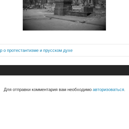
р о протестантизме и прусском духе
ия
Для отправки комментария вам необходимо
авторизоваться
.