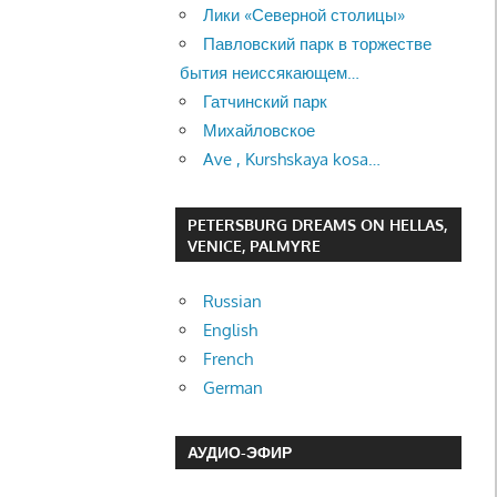
Лики «Северной столицы»
Павловский парк в торжестве
бытия неиссякающем…
Гатчинский парк
Михайловское
Ave , Kurshskaya kosa…
PETERSBURG DREAMS ON HELLAS,
VENICE, PALMYRE
Russian
English
French
German
АУДИО-ЭФИР