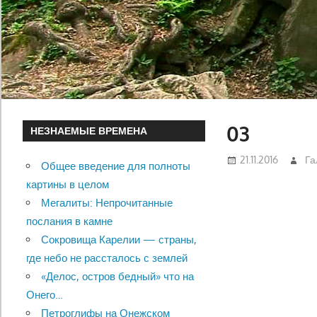
03
НЕЗНАЕМЫЕ ВРЕМЕНА
21.11.2016
Га
Общее введение для полноты
картины в целом
Мегалиты: Непрочитанные
послания в камне
Сокровища Карелии — страны,
где небо не рассталось с землей
«Делос, остров бедный» что на
Онего…
Петроглифы на Онежском