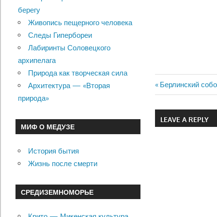
берегу
Живопись пещерного человека
Следы Гипербореи
Лабиринты Соловецкого
архипелага
Природа как творческая сила
Previous
Берлинский собо
Архитектура — «Вторая
Навигац
Post:
природа»
по
LEAVE A REPLY
МИФ О МЕДУЗЕ
записям
История бытия
Жизнь после смерти
СРЕДИЗЕМНОМОРЬЕ
Крито — Микенская культура