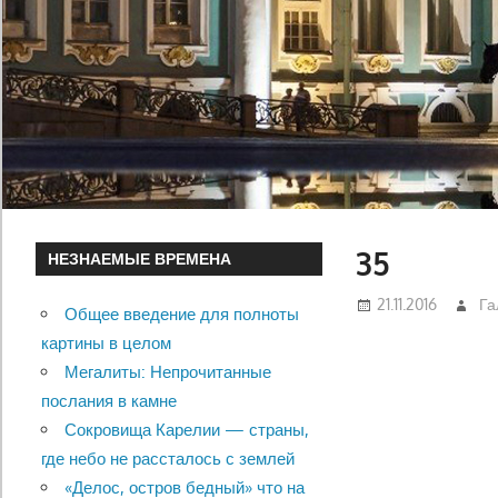
35
НЕЗНАЕМЫЕ ВРЕМЕНА
21.11.2016
Га
Общее введение для полноты
картины в целом
Мегалиты: Непрочитанные
послания в камне
Сокровища Карелии — страны,
где небо не рассталось с землей
«Делос, остров бедный» что на