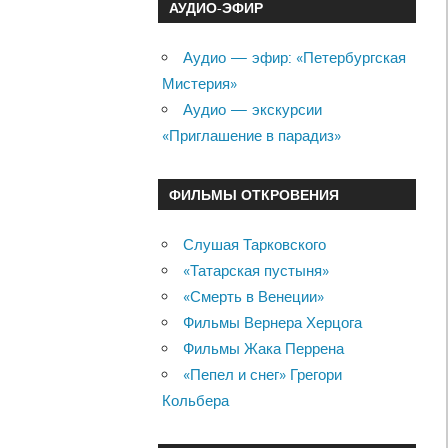
АУДИО-ЭФИР
Аудио — эфир: «Петербургская
Мистерия»
Аудио — экскурсии
«Приглашение в парадиз»
ФИЛЬМЫ ОТКРОВЕНИЯ
Слушая Тарковского
«Татарская пустыня»
«Смерть в Венеции»
Фильмы Вернера Херцога
Фильмы Жака Перрена
«Пепел и снег» Грегори
Кольбера