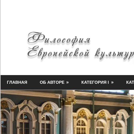
Skip
to
content
Философия
Миф-
Европейской
ГЛАВНАЯ
ОБ АВТОРЕ
КАТЕГОРИЯ I
КАТ
Медузы
культуры