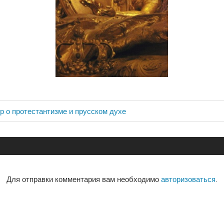
р о протестантизме и прусском духе
ия
Для отправки комментария вам необходимо
авторизоваться
.