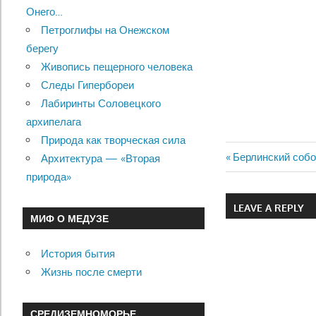
Онего…
Петроглифы на Онежском
берегу
Живопись пещерного человека
Следы Гипербореи
Лабиринты Соловецкого
архипелага
Природа как творческая сила
Previous
Берлинский собо
Архитектура — «Вторая
Навигац
Post:
природа»
по
LEAVE A REPLY
МИФ О МЕДУЗЕ
записям
История бытия
Жизнь после смерти
СРЕДИЗЕМНОМОРЬЕ