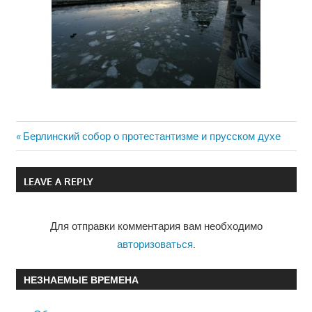
Previous
Берлинский собор о протестантизме и прусском духе
Навигация
Post:
по
LEAVE A REPLY
записям
Для отправки комментария вам необходимо
авторизоваться
.
НЕЗНАЕМЫЕ ВРЕМЕНА