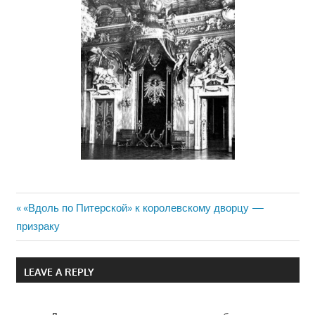
Previous
«Вдоль по Питерской» к королевскому дворцу —
Навигация
призраку
Post:
по
LEAVE A REPLY
записям