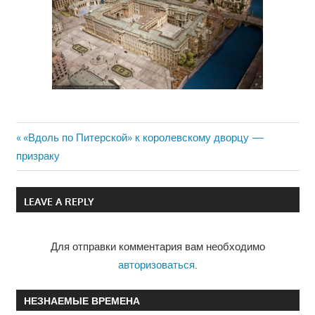
Previous
«Вдоль по Питерской» к королевскому дворцу —
Навигация
призраку
Post:
по
LEAVE A REPLY
записям
Для отправки комментария вам необходимо
авторизоваться
.
НЕЗНАЕМЫЕ ВРЕМЕНА