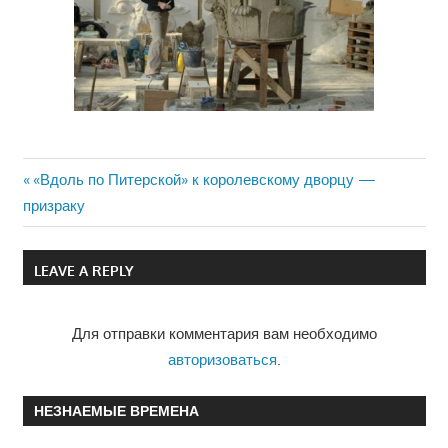
Previous
«Вдоль по Питерской» к королевскому дворцу —
Навигация
призраку
Post:
по
LEAVE A REPLY
записям
Для отправки комментария вам необходимо
авторизоваться
.
НЕЗНАЕМЫЕ ВРЕМЕНА