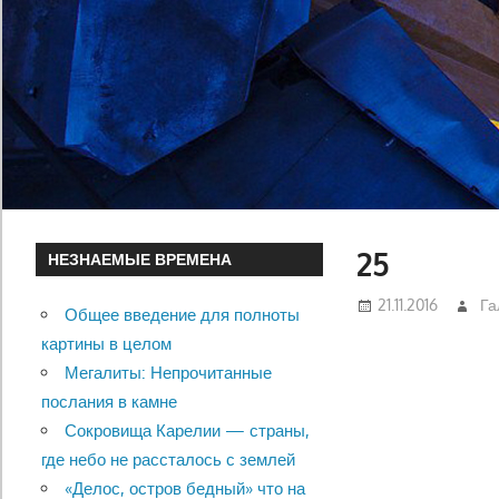
25
НЕЗНАЕМЫЕ ВРЕМЕНА
21.11.2016
Га
Общее введение для полноты
картины в целом
Мегалиты: Непрочитанные
послания в камне
Сокровища Карелии — страны,
где небо не рассталось с землей
«Делос, остров бедный» что на