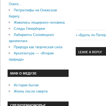
Онего…
Петроглифы на Онежском
берегу
Живопись пещерного человека
Следы Гипербореи
Лабиринты Соловецкого
Previous
«Вдоль по Питер
Навигац
архипелага
Post:
Природа как творческая сила
по
LEAVE A REPLY
Архитектура — «Вторая
записям
природа»
МИФ О МЕДУЗЕ
История бытия
Жизнь после смерти
СРЕДИЗЕМНОМОРЬЕ