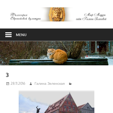
Skip
М
to
content
М
Философия
Европейской
MENU
культуры
3
28.11.2016
Галина Зеленская