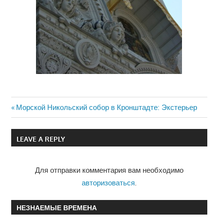
Previous
Морской Никольский собор в Кронштадте: Экстерьер
Навигация
Post:
по
LEAVE A REPLY
записям
Для отправки комментария вам необходимо
авторизоваться
.
НЕЗНАЕМЫЕ ВРЕМЕНА